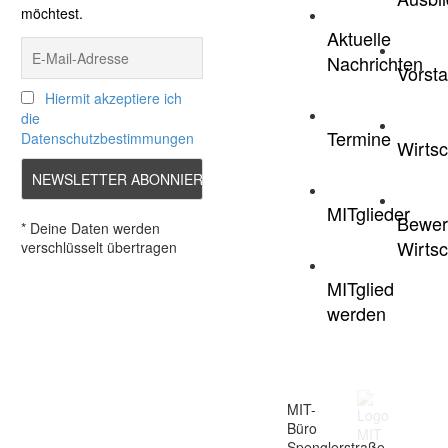
möchtest.
Aktuelle
Nachrichten
Vorst
Hiermit akzeptiere ich
die
Termine
Datenschutzbestimmungen
Wirtsc
MITglieder
Bewer
* Deine Daten werden
Wirtsc
verschlüsselt übertragen
MITglied
werden
MIT-
Büro
Spenglerstraße