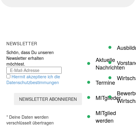
NEWSLETTER
Ausbild
Schön, dass Du unseren
Newsletter erhalten
Aktuelle
Vorstan
möchtest.
Nachrichten
Hiermit akzeptiere ich die
Wirtsch
Termine
Datenschutzbestimmungen
Bewerb
MITglieder
Wirtsch
MITglied
* Deine Daten werden
werden
verschlüsselt übertragen