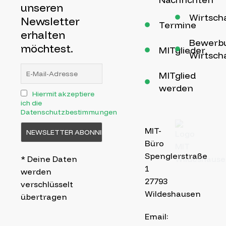
unseren
Wirtscha
Newsletter
Termine
erhalten
Bewerb
möchtest.
MITglieder
Wirtscha
MITglied
werden
Hiermit akzeptiere
ich die
Datenschutzbestimmungen
MIT-
Büro
Spenglerstraße
* Deine Daten
1
werden
27793
verschlüsselt
Wildeshausen
übertragen
Email: